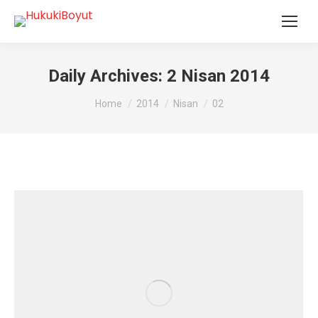
Daily Archives:
2 Nisan 2014
You are here:
Home
2014
Nisan
02